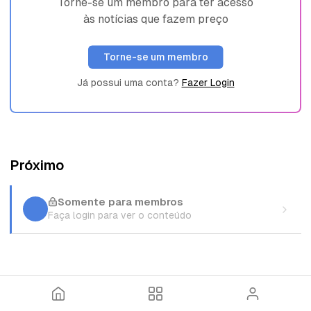
Torne-se um membro para ter acesso
às notícias que fazem preço
Torne-se um membro
Já possui uma conta?
Fazer Login
Próximo
Somente para membros
Faça login para ver o conteúdo
I
T
E
n
ó
n
í
p
t