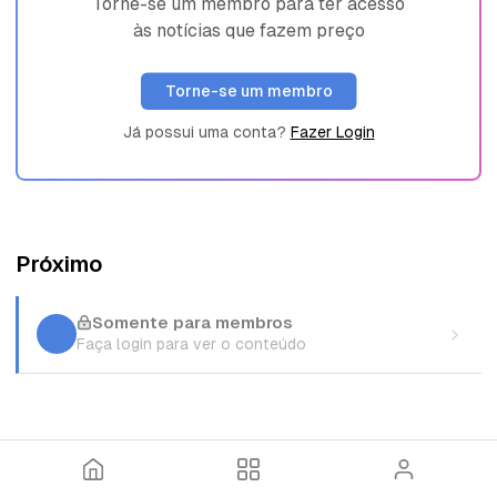
Torne-se um membro para ter acesso
às notícias que fazem preço
Torne-se um membro
Já possui uma conta?
Fazer Login
Próximo
Somente para membros
Faça login para ver o conteúdo
I
T
E
n
ó
n
í
p
t