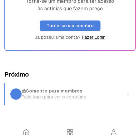
Torne-se um membro para ter acesso
às notícias que fazem preço
Torne-se um membro
Já possui uma conta?
Fazer Login
Próximo
Somente para membros
Faça login para ver o conteúdo
I
T
E
n
ó
n
í
p
t