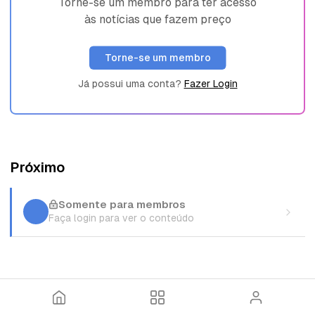
Torne-se um membro para ter acesso
às notícias que fazem preço
Torne-se um membro
Já possui uma conta?
Fazer Login
Próximo
Somente para membros
Faça login para ver o conteúdo
I
T
E
n
ó
n
í
p
t