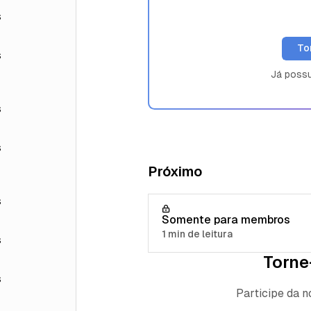
s
To
s
Já poss
s
s
Próximo
s
Somente para membros
1 min de leitura
s
Torne
s
Participe da 