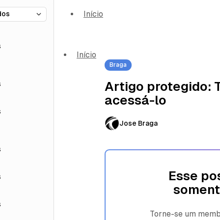
Início
s
Início
Braga
s
Artigo protegido:
acessá-lo
s
Jose Braga
s
Esse pos
s
soment
s
Torne-se um membro