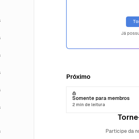
s
To
Já poss
s
s
s
Próximo
s
Somente para membros
2 min de leitura
s
Torne
Participe da 
s