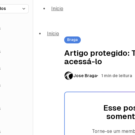
Início
s
Início
Braga
s
Artigo protegido:
acessá-lo
s
Jose Braga
1 min de leitura
s
Esse pos
s
soment
Torne-se um membro
s