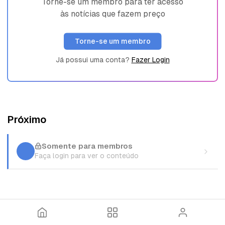
Torne-se um membro para ter acesso
às notícias que fazem preço
Torne-se um membro
Já possui uma conta?
Fazer Login
Próximo
Somente para membros
Faça login para ver o conteúdo
I
T
E
n
ó
n
í
p
t