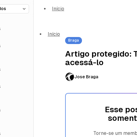
Início
s
Início
Braga
s
Artigo protegido:
acessá-lo
s
Jose Braga
s
Esse pos
s
soment
Torne-se um membro
s