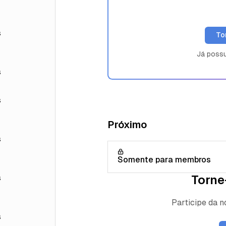
s
To
Já poss
s
s
Próximo
s
Somente para membros
Torne
s
Participe da 
s