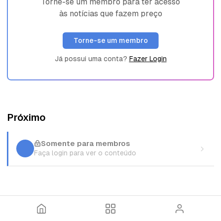
Torne-se um membro para ter acesso
às notícias que fazem preço
Torne-se um membro
Já possui uma conta?
Fazer Login
Próximo
Somente para membros
Faça login para ver o conteúdo
I
T
E
n
ó
n
í
p
t