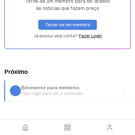
Torne-se um membro para ter acesso
às notícias que fazem preço
Torne-se um membro
Já possui uma conta?
Fazer Login
Próximo
Somente para membros
Faça login para ver o conteúdo
I
T
E
n
ó
n
í
p
t