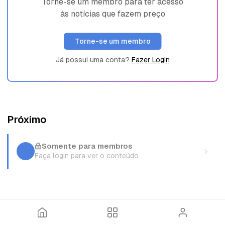
Torne-se um membro para ter acesso
às notícias que fazem preço
Torne-se um membro
Já possui uma conta?
Fazer Login
Próximo
Somente para membros
Faça login para ver o conteúdo
I
T
E
n
ó
n
í
p
t