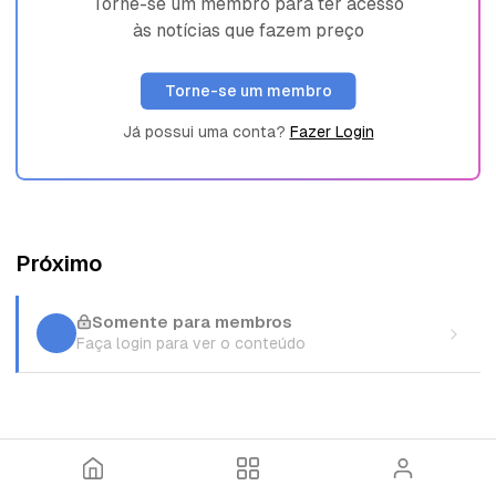
Torne-se um membro para ter acesso
às notícias que fazem preço
Torne-se um membro
Já possui uma conta?
Fazer Login
Próximo
Somente para membros
Faça login para ver o conteúdo
I
T
E
n
ó
n
í
p
t