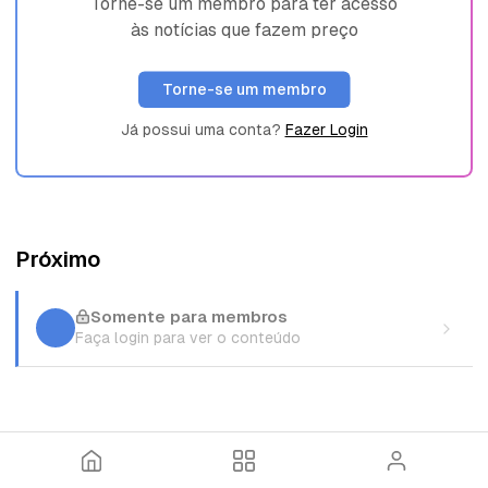
Torne-se um membro para ter acesso
às notícias que fazem preço
Torne-se um membro
Já possui uma conta?
Fazer Login
Próximo
Somente para membros
Faça login para ver o conteúdo
I
T
E
n
ó
n
í
p
t