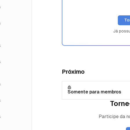
s
To
s
Já poss
s
s
Próximo
s
Somente para membros
s
Torne
Participe da 
s