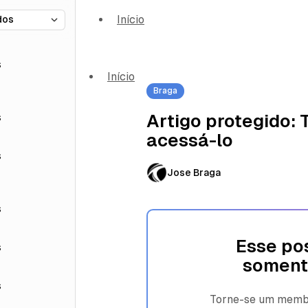
Início
s
Início
Braga
s
Artigo protegido:
acessá-lo
s
Jose Braga
s
Esse pos
s
soment
s
Torne-se um membro