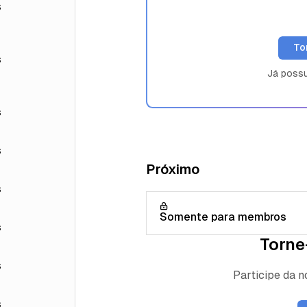
s
To
s
Já poss
s
s
Próximo
s
Somente para membros
s
Torne
s
Participe da 
s