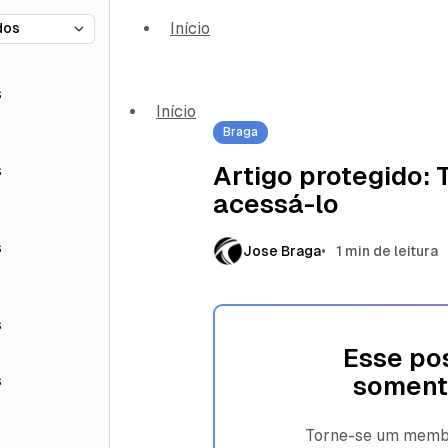
Início
s
Início
Braga
s
Artigo protegido:
acessá-lo
s
Jose Braga
1 min de leitura
s
Esse pos
s
soment
Torne-se um membro