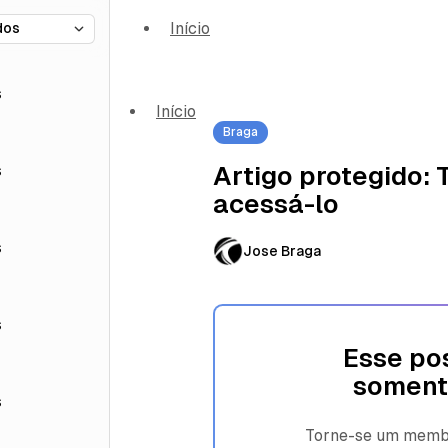
Início
s
Início
Braga
s
Artigo protegido:
acessá-lo
s
Jose Braga
s
Esse pos
soment
s
Torne-se um membro