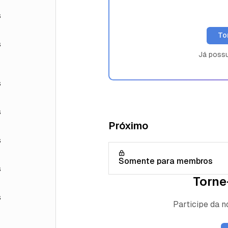
s
To
s
Já poss
s
s
Próximo
s
Somente para membros
s
Torne
s
Participe da 