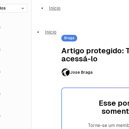
Início
s
Início
Braga
s
Artigo protegido:
acessá-lo
s
Jose Braga
s
Esse pos
soment
s
Torne-se um membro