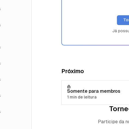
s
To
s
Já poss
s
s
Próximo
s
Somente para membros
s
1 min de leitura
Torne
s
Participe da 