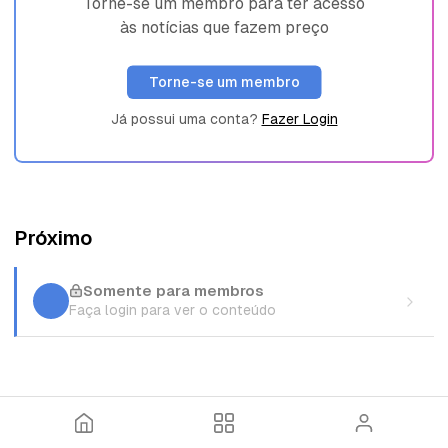
Torne-se um membro para ter acesso
às notícias que fazem preço
Torne-se um membro
Já possui uma conta?
Fazer Login
Próximo
Somente para membros
Faça login para ver o conteúdo
I
T
E
n
ó
n
í
p
t