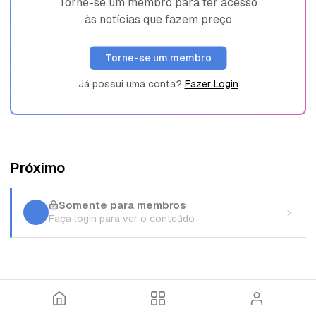
Torne-se um membro para ter acesso
às notícias que fazem preço
Torne-se um membro
Já possui uma conta?
Fazer Login
Próximo
Somente para membros
Faça login para ver o conteúdo
I
T
E
n
ó
n
í
p
t