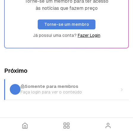
Torne-se um membro para ter acesso
às notícias que fazem preço
Torne-se um membro
Já possui uma conta?
Fazer Login
Próximo
Somente para membros
Faça login para ver o conteúdo
I
T
E
n
ó
n
í
p
t