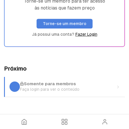
Torne-se um membro para ter acesso
às notícias que fazem preço
Torne-se um membro
Já possui uma conta?
Fazer Login
Próximo
Somente para membros
Faça login para ver o conteúdo
I
T
E
n
ó
n
í
p
t