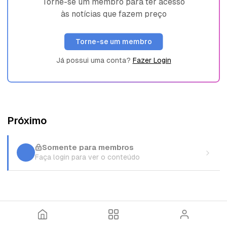
Torne-se um membro para ter acesso
às notícias que fazem preço
Torne-se um membro
Já possui uma conta?
Fazer Login
Próximo
Somente para membros
Faça login para ver o conteúdo
I
T
E
n
ó
n
í
p
t