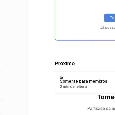
s
To
s
Já poss
s
s
Próximo
s
Somente para membros
s
2 min de leitura
Torne
s
Participe da 
s