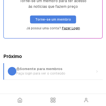
Torne-se um membro para ter acesso
às notícias que fazem preço
Torne-se um membro
Já possui uma conta?
Fazer Login
Próximo
Somente para membros
Faça login para ver o conteúdo
I
T
E
n
ó
n
í
p
t