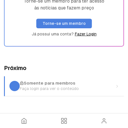
Torne-se um membro para ter acesso
às notícias que fazem preço
Torne-se um membro
Já possui uma conta?
Fazer Login
Próximo
Somente para membros
Faça login para ver o conteúdo
I
T
E
n
ó
n
í
p
t