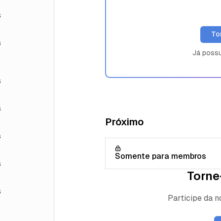
s
To
s
Já poss
s
s
Próximo
s
Somente para membros
s
Torne
s
Participe da 