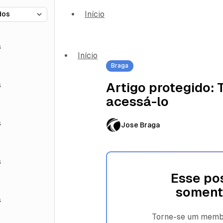
Início
s
Início
Braga
s
Artigo protegido:
acessá-lo
s
Jose Braga
s
Esse pos
soment
s
Torne-se um membro