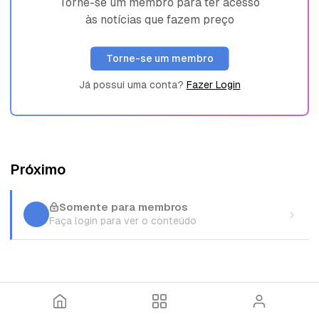
Torne-se um membro para ter acesso
às notícias que fazem preço
Torne-se um membro
Já possui uma conta?
Fazer Login
Próximo
Somente para membros
Faça login para ver o conteúdo
I
T
E
n
ó
n
í
p
t