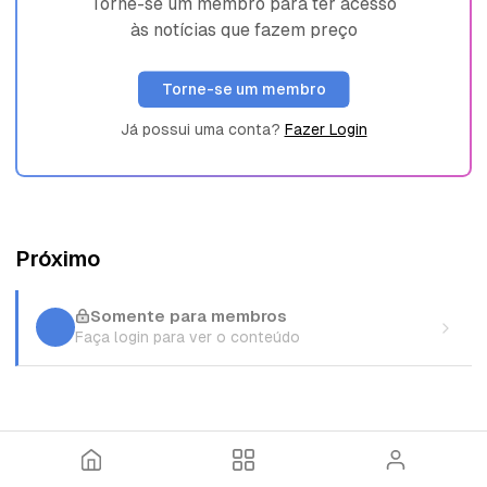
Torne-se um membro para ter acesso
às notícias que fazem preço
Torne-se um membro
Já possui uma conta?
Fazer Login
Próximo
Somente para membros
Faça login para ver o conteúdo
I
T
E
n
ó
n
í
p
t