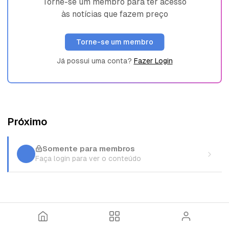
Torne-se um membro para ter acesso
às notícias que fazem preço
Torne-se um membro
Já possui uma conta?
Fazer Login
Próximo
Somente para membros
Faça login para ver o conteúdo
I
T
E
n
ó
n
í
p
t