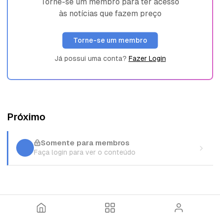
Torne-se um membro para ter acesso
às notícias que fazem preço
Torne-se um membro
Já possui uma conta?
Fazer Login
Próximo
Somente para membros
Faça login para ver o conteúdo
I
T
E
n
ó
n
í
p
t