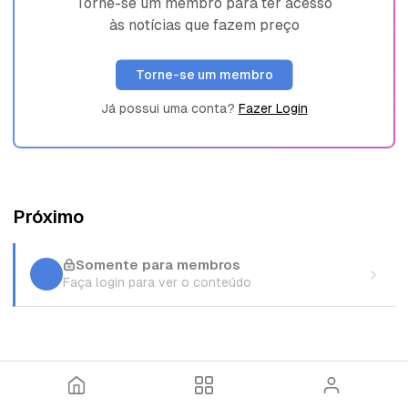
Torne-se um membro para ter acesso
às notícias que fazem preço
Torne-se um membro
Já possui uma conta?
Fazer Login
Próximo
Somente para membros
Faça login para ver o conteúdo
I
T
E
n
ó
n
í
p
t