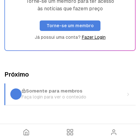
Torne-se um membro para ter acesso
às notícias que fazem preço
Torne-se um membro
Já possui uma conta?
Fazer Login
Próximo
Somente para membros
Faça login para ver o conteúdo
I
T
E
n
ó
n
í
p
t