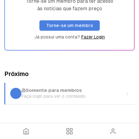
Torne-se um membro para ter acesso
às notícias que fazem preço
Torne-se um membro
Já possui uma conta?
Fazer Login
Próximo
Somente para membros
Faça login para ver o conteúdo
I
T
E
n
ó
n
í
p
t