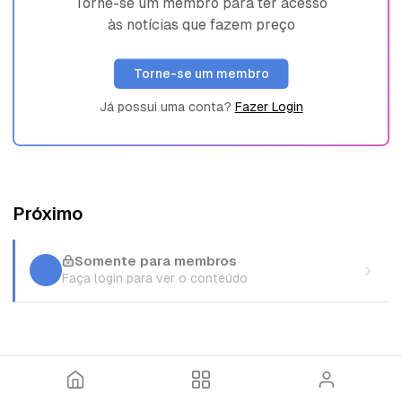
Torne-se um membro para ter acesso
às notícias que fazem preço
Torne-se um membro
Já possui uma conta?
Fazer Login
Próximo
Somente para membros
Faça login para ver o conteúdo
I
T
E
n
ó
n
í
p
t