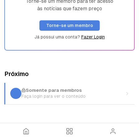
Torne-se um membro para ter acesso
às notícias que fazem preço
Torne-se um membro
Já possui uma conta?
Fazer Login
Próximo
Somente para membros
Faça login para ver o conteúdo
I
T
E
n
ó
n
í
p
t