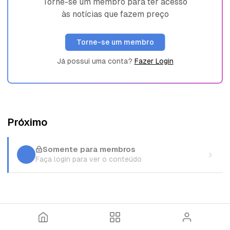
Torne-se um membro para ter acesso
às notícias que fazem preço
Torne-se um membro
Já possui uma conta?
Fazer Login
Próximo
Somente para membros
Faça login para ver o conteúdo
I
T
E
n
ó
n
í
p
t