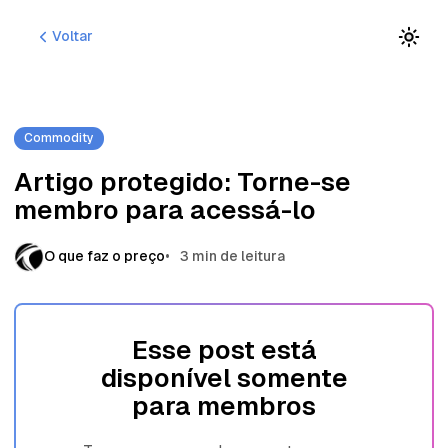
P
P
P
Voltar
u
u
u
l
l
l
a
a
a
r
r
r
p
p
p
Commodity
a
a
a
r
r
r
Artigo protegido: Torne-se
a
a
a
membro para acessá-lo
n
p
c
a
o
o
v
s
n
O que faz o preço
3 min de leitura
e
t
t
g
s
e
a
ú
ç
d
Esse post está
ã
o
disponível somente
o
para membros