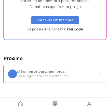
Torne-se um membro para ter acesso
às notícias que fazem preço
Torne-se um membro
Já possui uma conta?
Fazer Login
Próximo
Somente para membros
Faça login para ver o conteúdo
I
T
E
n
ó
n
í
p
t