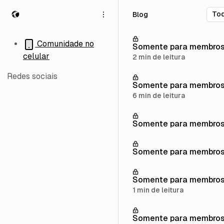
P
P
P
Blog
u
u
u
l
l
l
a
a
a
Comunidade no
Somente para membro
r
r
r
celular
2 min de leitura
p
p
p
a
a
a
Redes sociais
r
r
r
Somente para membro
a
a
a
6 min de leitura
n
p
c
a
o
o
Somente para membro
v
s
n
e
t
t
g
s
e
Somente para membro
a
ú
ç
d
ã
o
Somente para membro
o
1 min de leitura
Somente para membro