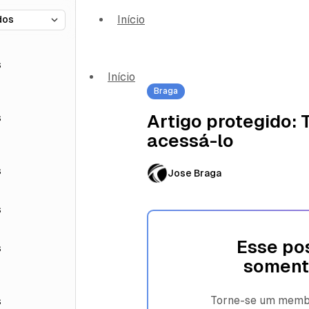
Início
s
Início
Braga
s
Artigo protegido:
acessá-lo
s
Jose Braga
s
Esse pos
s
soment
Torne-se um membro
s