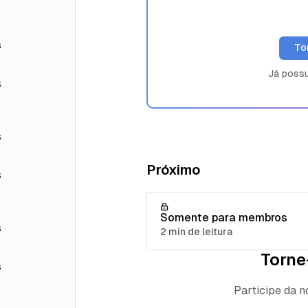
s
To
Já poss
s
s
Próximo
s
Somente para membros
s
2 min de leitura
Torne
s
Participe da 