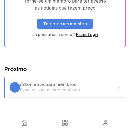
Torne-se um membro para ter acesso
às notícias que fazem preço
Torne-se um membro
Já possui uma conta?
Fazer Login
Próximo
Somente para membros
Faça login para ver o conteúdo
I
T
E
n
ó
n
í
p
t