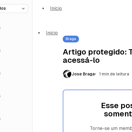
Início
s
Início
Braga
s
Artigo protegido:
acessá-lo
s
Jose Braga
1 min de leitura
s
Esse pos
soment
s
Torne-se um membro