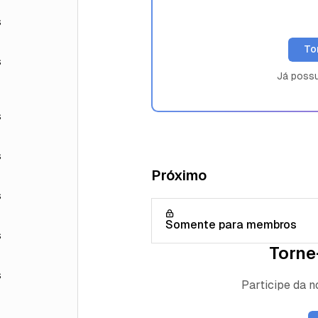
s
To
s
Já poss
s
s
Próximo
s
Somente para membros
s
Torne
s
Participe da 