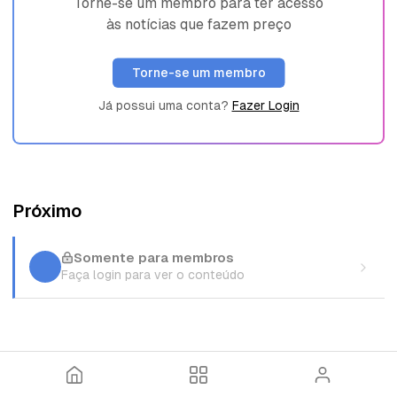
Torne-se um membro para ter acesso
às notícias que fazem preço
Torne-se um membro
Já possui uma conta?
Fazer Login
Próximo
Somente para membros
Faça login para ver o conteúdo
I
T
E
n
ó
n
í
p
t