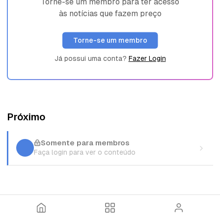
Torne-se um membro para ter acesso
às notícias que fazem preço
Torne-se um membro
Já possui uma conta?
Fazer Login
Próximo
Somente para membros
Faça login para ver o conteúdo
I
T
E
n
ó
n
í
p
t