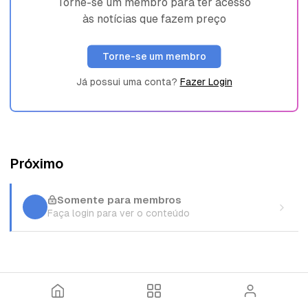
Torne-se um membro para ter acesso
às notícias que fazem preço
Torne-se um membro
Já possui uma conta?
Fazer Login
Próximo
Somente para membros
Faça login para ver o conteúdo
I
T
E
n
ó
n
í
p
t