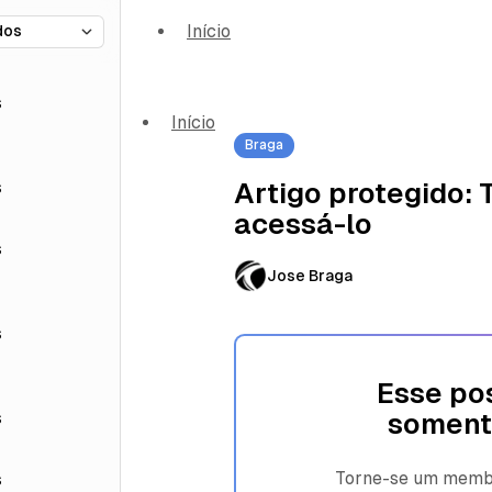
Início
s
Início
Braga
s
Artigo protegido:
acessá-lo
s
Jose Braga
s
Esse pos
s
soment
Torne-se um membro
s