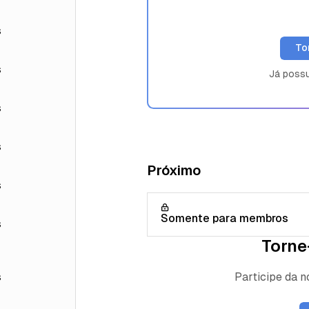
s
To
s
Já poss
s
s
Próximo
s
Somente para membros
s
Torne
Participe da 
s