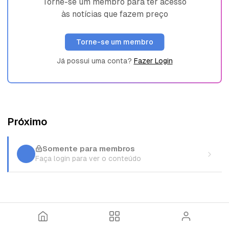
Torne-se um membro para ter acesso
às notícias que fazem preço
Torne-se um membro
Já possui uma conta?
Fazer Login
Próximo
Somente para membros
Faça login para ver o conteúdo
I
T
E
n
ó
n
í
p
t