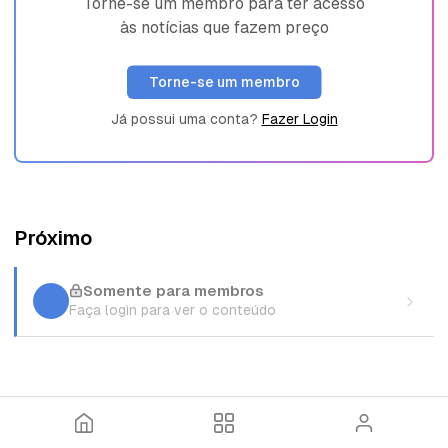
Torne-se um membro para ter acesso
às notícias que fazem preço
Torne-se um membro
Já possui uma conta?
Fazer Login
Próximo
Somente para membros
Faça login para ver o conteúdo
I
T
E
n
ó
n
í
p
t