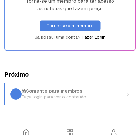
Torne-se um membro para ter acesso
às notícias que fazem preço
Torne-se um membro
Já possui uma conta?
Fazer Login
Próximo
Somente para membros
Faça login para ver o conteúdo
I
T
E
n
ó
n
í
p
t