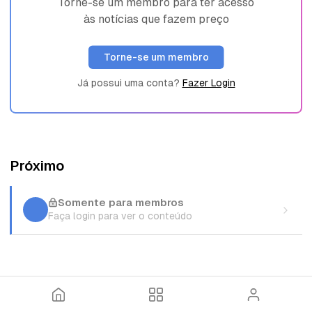
Torne-se um membro para ter acesso
às notícias que fazem preço
Torne-se um membro
Já possui uma conta?
Fazer Login
Próximo
Somente para membros
Faça login para ver o conteúdo
I
T
E
n
ó
n
í
p
t