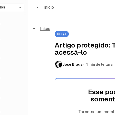
Início
s
Início
Braga
s
Artigo protegido:
acessá-lo
s
Jose Braga
1 min de leitura
s
Esse pos
s
soment
Torne-se um membro
s