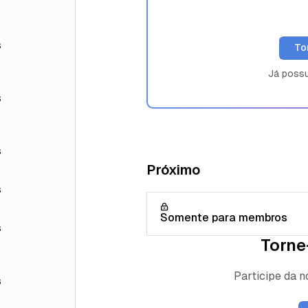
s
To
Já poss
s
s
Próximo
s
Somente para membros
s
Torne
Participe da 
s