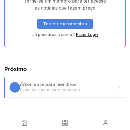
Torne-se um membro para ter acesso
às notícias que fazem preço
Torne-se um membro
Já possui uma conta?
Fazer Login
Próximo
Somente para membros
Faça login para ver o conteúdo
I
T
E
n
ó
n
í
p
t